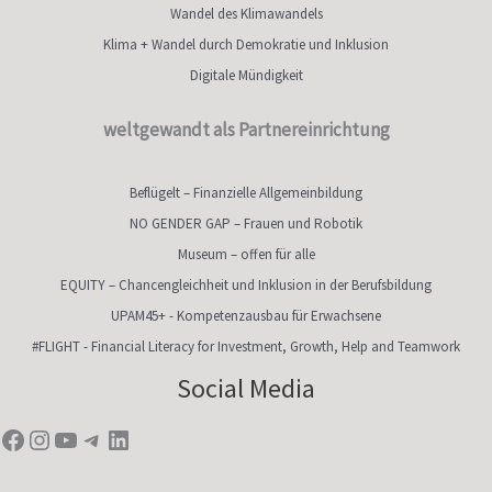
Wandel des Klimawandels
Klima + Wandel durch Demokratie und Inklusion
Digitale Mündigkeit
weltgewandt als Partnereinrichtung
Beflügelt – Finanzielle Allgemeinbildung
NO GENDER GAP – Frauen und Robotik
Museum – offen für alle
EQUITY – Chancengleichheit und Inklusion in der Berufsbildung
UPAM45+ - Kompetenzausbau für Erwachsene
#FLIGHT - Financial Literacy for Investment, Growth, Help and Teamwork
Facebook
Instagram
YouTube
Telegram
LinkedIn
Social Media