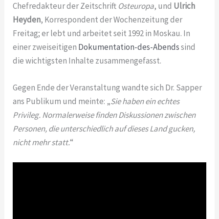
Chefredakteur der Zeitschrift
Osteuropa
, und
Ulrich
Heyden
, Korrespondent der Wochenzeitung der
Freitag; er lebt und arbeitet seit 1992 in Moskau. In
einer zweiseitigen
Dokumentation-des-Abends
sind
die wichtigsten Inhalte zusammengefasst.
Gegen Ende der Veranstaltung wandte sich Dr. Sapper
ans Publikum und meinte: „
Sie haben ein echtes
Privileg. Normalerweise finden Diskussionen zwischen
Personen, die unterschiedlich auf dieses Land gucken,
nicht mehr statt.
“